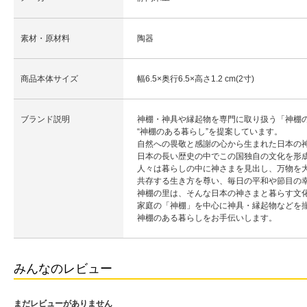
素材・原材料
陶器
商品本体サイズ
幅6.5×奥行6.5×高さ1.2 cm(2寸)
ブランド説明
神棚・神具や縁起物を専門に取り扱う「神棚
“神棚のある暮らし”を提案しています。
自然への畏敬と感謝の心から生まれた日本の
日本の長い歴史の中でこの国独自の文化を形
人々は暮らしの中に神さまを見出し、万物を
共存する生き方を尊い、毎日の平和や節目の
神棚の里は、そんな日本の神さまと暮らす文
家庭の「神棚」を中心に神具・縁起物などを
神棚のある暮らしをお手伝いします。
みんなのレビュー
まだレビューがありません