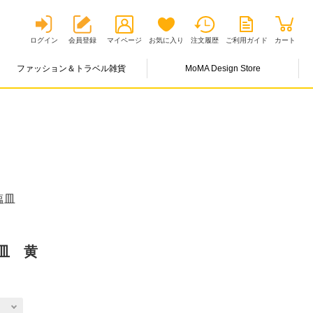
ログイン
会員登録
マイページ
お気に入り
注文履歴
ご利用ガイド
カート
ファッション＆トラベル雑貨
MoMA Design Store
塩皿
皿 黄