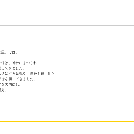
の里」では、
神様は、神社にまつられ、
成してきました。
大切にする意識や、自身を律し他と
幸せを願ってきました。
化を大切にし、
揃え、