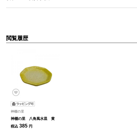
閲覧履歴
神棚の里
神棚の里 八角風水皿 黄
385
税込
円