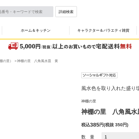
詳細検索
ホーム＆キッチン
キャラクター＆バラエティ雑貨
棚の里）
神棚の里 八角風水皿 黄
風水色を取り入れた盛り
神棚の里
神棚の里 八角風水
385
税込
円
(
税抜 350円
)
数 量