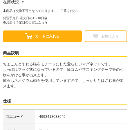
○
在庫状況
本商品は交換不可となっております。ご了承ください。
発送予定日 注文日の1～10日後
※お届け予定日の目安は
こちら
カートに入れる
お気に入り
商品説明
ちょこんとすわる猫をモチーフにした愛らしいマグネットです。
しっぽはフック状になっているので、輪ゴムやマスキングテープ等の小
物をかける事が出来ます。
磁石もネオジウム磁石を使用していますので、しっかりとはさむ事が出
来ます。
仕様
商品コード
4993418033646