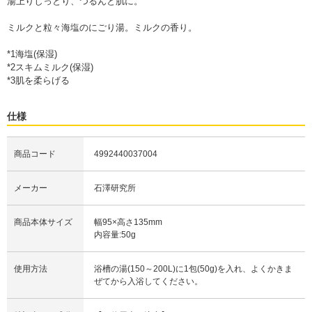
湯上りしっとり、つるんと肌に。
ミルクと粒々海塩のにごり湯。ミルクの香り。
*1海塩(保湿)
*2スキムミルク(保湿)
*3肌を柔らげる
仕様
商品コード
4992440037004
メーカー
石澤研究所
商品本体サイズ
幅95×高さ135mm
内容量:50g
使用方法
浴槽の湯(150～200L)に1包(50g)を入れ、よくかきま
ぜてから入浴してください。