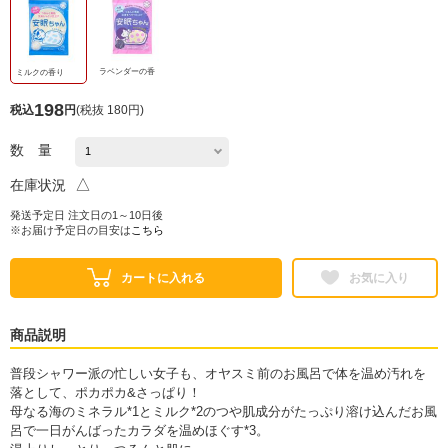
ラベンダーの香
ミルクの香り
198
税込
円
(
税抜 180円
)
数 量
△
在庫状況
発送予定日 注文日の1～10日後
※お届け予定日の目安は
こちら
カートに入れる
お気に入り
商品説明
普段シャワー派の忙しい女子も、オヤスミ前のお風呂で体を温め汚れを
落として、ポカポカ&さっぱり！
母なる海のミネラル*1とミルク*2のつや肌成分がたっぷり溶け込んだお風
呂で一日がんばったカラダを温めほぐす*3。