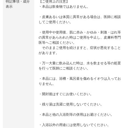
特記事項・成分
【ご使用上の注意】
表示
・本品は飲食物ではありません。
・皮膚あるいは体質に異常がある場合は、医師に相談
してご使用ください。
・使用中や使用後、肌に赤み・かゆみ・刺激・はれ等
の異常があらわれた時はご使用を中止し、皮膚科専門
医等へご相談ください。
そのままご使用を続けますと、症状が悪化すること
があります。
・万一大量に飲み込んだ時は、水を飲ませる等の処置
を行って医師にご相談ください。
・本品には、浴槽・風呂釜を傷めるイオウは入ってお
りません。
・開封後はすぐにお使いください。
・残り湯は洗濯に使用しないでください。
・本品と他の入浴剤等の併用はお避けください。
・入浴以外の用途には使用しないでください。