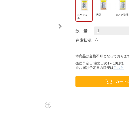
天気
タスク整理
スケジュー
ル
数 量
△
在庫状況
本商品は交換不可となっておりま
発送予定日 注文日の1～10日後
※お届け予定日の目安は
こちら
カート