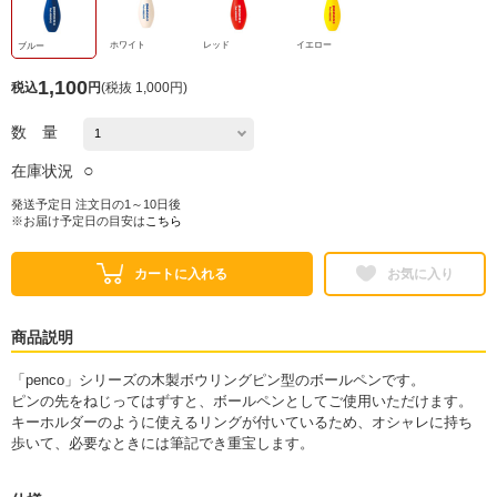
ホワイト
レッド
イエロー
ブルー
1,100
税込
円
(
税抜 1,000円
)
数 量
○
在庫状況
発送予定日 注文日の1～10日後
※お届け予定日の目安は
こちら
カートに入れる
お気に入り
商品説明
「penco」シリーズの木製ボウリングピン型のボールペンです。
ピンの先をねじってはずすと、ボールペンとしてご使用いただけます。
キーホルダーのように使えるリングが付いているため、オシャレに持ち
歩いて、必要なときには筆記でき重宝します。