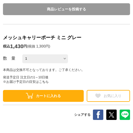
商品レビューを投稿する
メッシュキャリーポーチ ミニ グレー
1,430
税込
円
(
税抜 1,300円
)
数 量
本商品は交換不可となっております。ご了承ください。
発送予定日 注文日の1～10日後
※お届け予定日の目安は
こちら
カートに入れる
お気に入り
シェアする