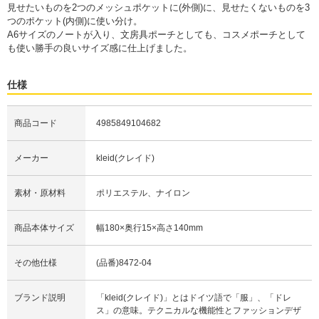
見せたいものを2つのメッシュポケットに(外側)に、見せたくないものを3
つのポケット(内側)に使い分け。
A6サイズのノートが入り、文房具ポーチとしても、コスメポーチとして
も使い勝手の良いサイズ感に仕上げました。
仕様
商品コード
4985849104682
メーカー
kleid(クレイド)
素材・原材料
ポリエステル、ナイロン
商品本体サイズ
幅180×奥行15×高さ140mm
その他仕様
(品番)8472-04
ブランド説明
「kleid(クレイド)」とはドイツ語で「服」、「ドレ
ス」の意味。テクニカルな機能性とファッションデザ