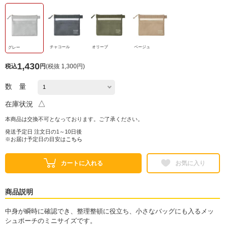
チャコール
オリーブ
ベージュ
グレー
1,430
税込
円
(
税抜 1,300円
)
数 量
△
在庫状況
本商品は交換不可となっております。ご了承ください。
発送予定日 注文日の1～10日後
※お届け予定日の目安は
こちら
カートに入れる
お気に入り
商品説明
中身が瞬時に確認でき、整理整頓に役立ち、小さなバッグにも入るメッ
シュポーチのミニサイズです。