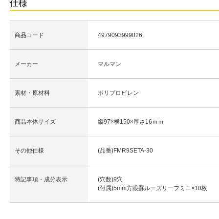
仕様
商品コード
4979093999026
メーカー
マルマン
素材・原材料
ポリプロピレン
商品本体サイズ
縦97×横150×厚さ16ｍｍ
その他仕様
(品番)FMR9SETA-30
特記事項・成分表示
(穴数)9穴
(付属)5mm方眼罫ルーズリーフミニ×10枚