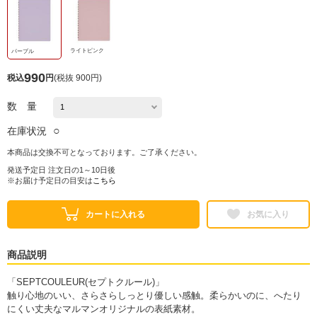
ライトピンク
パープル
990
税込
円
(
税抜 900円
)
数 量
○
在庫状況
本商品は交換不可となっております。ご了承ください。
発送予定日 注文日の1～10日後
※お届け予定日の目安は
こちら
カートに入れる
お気に入り
商品説明
「SEPTCOULEUR(セプトクルール)」
触り心地のいい、さらさらしっとり優しい感触。柔らかいのに、へたり
にくい丈夫なマルマンオリジナルの表紙素材。