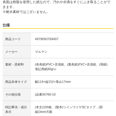
表面は樹脂を使用した紙なので、汚れや水滴をすぐにふき取ることがで
きます。
※耐水素材ではございません。
仕様
商品コード
4979093769407
メーカー
マルマン
素材・原材料
(表表紙)PVC+含浸紙、(裏表紙)PVC+含浸紙、(用紙)
筆記用紙80g/㎡
商品本体サイズ
幅116×縦152×厚み17mm
その他仕様
(品番)N769-10
特記事項・成分
(本文)100枚、(製本)ツインワイヤSCタイプ、(罫
表示
線)3mm方眼