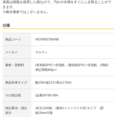
表面は樹脂を使用した紙なので、汚れや水滴をすぐにふき取ることがで
きます。
※耐水素材ではございません。
仕様
商品コード
4979093768486
メーカー
マルマン
素材・原材料
(表表紙)PVC+含浸紙、(裏表紙)PVC+含浸紙、(用紙)
筆記用紙80g/㎡
商品本体サイズ
幅158×縦212×厚み17mm
その他仕様
(品番)N768-38A
特記事項・成分
(本文)100枚、(製本)ツインワイヤSCタイプ、(罫
表示
線)3mm方眼