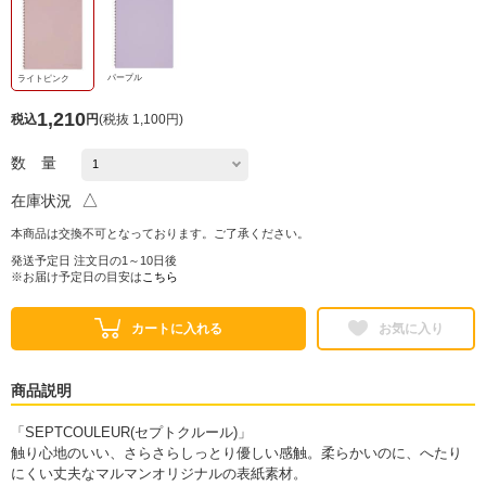
パープル
ライトピンク
1,210
税込
円
(
税抜 1,100円
)
数 量
△
在庫状況
本商品は交換不可となっております。ご了承ください。
発送予定日 注文日の1～10日後
※お届け予定日の目安は
こちら
カートに入れる
お気に入り
商品説明
「SEPTCOULEUR(セプトクルール)」
触り心地のいい、さらさらしっとり優しい感触。柔らかいのに、へたり
にくい丈夫なマルマンオリジナルの表紙素材。