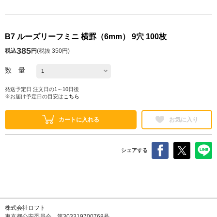
B7 ルーズリーフミニ 横罫（6mm） 9穴 100枚
385
税込
円
(
税抜 350円
)
数 量
発送予定日 注文日の1～10日後
※お届け予定日の目安は
こちら
カートに入れる
お気に入り
シェアする
株式会社ロフト
東京都公安委員会 第303319700768号