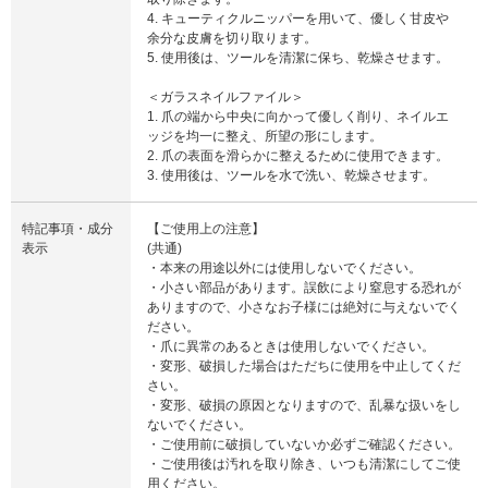
4. キューティクルニッパーを用いて、優しく甘皮や
余分な皮膚を切り取ります。
5. 使用後は、ツールを清潔に保ち、乾燥させます。
＜ガラスネイルファイル＞
1. 爪の端から中央に向かって優しく削り、ネイルエ
ッジを均一に整え、所望の形にします。
2. 爪の表面を滑らかに整えるために使用できます。
3. 使用後は、ツールを水で洗い、乾燥させます。
特記事項・成分
【ご使用上の注意】
表示
(共通)
・本来の用途以外には使用しないでください。
・小さい部品があります。誤飲により窒息する恐れが
ありますので、小さなお子様には絶対に与えないでく
ださい。
・爪に異常のあるときは使用しないでください。
・変形、破損した場合はただちに使用を中止してくだ
さい。
・変形、破損の原因となりますので、乱暴な扱いをし
ないでください。
・ご使用前に破損していないか必ずご確認ください。
・ご使用後は汚れを取り除き、いつも清潔にしてご使
用ください。