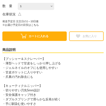
数 量
△
在庫状況
発送予定日 注文日の1～10日後
※お届け予定日の目安は
こちら
カートに入れる
お気に入り
商品説明
【プッシャー＆スクレーパー】
・薄型ヘッドで甘皮をしっかり押し上げる
・ジェルネイルのオフにも使用しやすい
・甘皮ポケットに入りやすい
・爪裏の汚れ除去にも
【キューティクルニッパー】
・切りやすい刃先5mm設計
・安全保護キャップ付き
・ダブルスプリングで滑らかな反発が続く
・手に馴染む使いやすさ