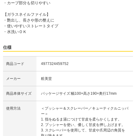
・カーブ部分も切りやすい
【ガラスネイルファイル】
・艶出し、長さや形の整えに
・使いやすいストレートタイプ
・水洗いＯＫ
仕様
商品コード
4977324459752
メーカー
粧美堂
商品本体サイズ
パッケージサイズ:幅100×高さ190×奥行17mm
使用方法
＜プッシャー＆スクレーパー／キューティクルニッパ
ー＞
1. 指をぬるま湯につけて甘皮を柔らかくします。
2. プッシャーを使い、優しく甘皮を押し上げます。
3. スクレーパーを使用して、甘皮や爪周辺の角質を
取り除きます。