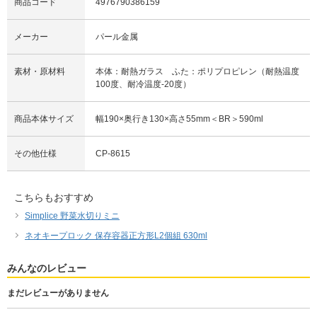
商品コード
4976790386159
メーカー
パール金属
素材・原材料
本体：耐熱ガラス ふた：ポリプロピレン（耐熱温度
100度、耐冷温度-20度）
商品本体サイズ
幅190×奥行き130×高さ55mm＜BR＞590ml
その他仕様
CP-8615
こちらもおすすめ
Simplice 野菜水切りミニ
ネオキープロック 保存容器正方形L2個組 630ml
みんなのレビュー
まだレビューがありません