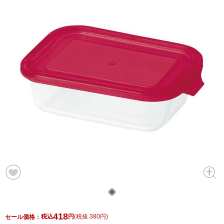
418
税込
円
(
税抜 380円
)
セール価格：