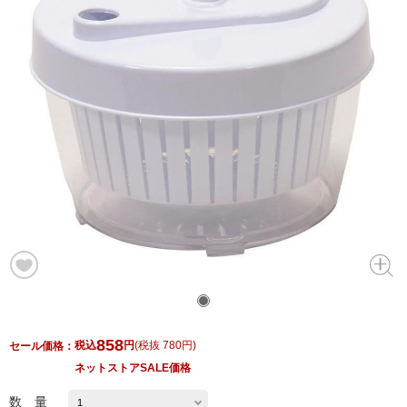
858
税込
円
(
税抜 780円
)
セール価格：
ネットストアSALE価格
数 量