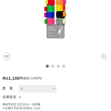
1,100
税込
円
(
税抜 1,000円
)
数 量
○
在庫状況
発送予定日 注文日の1～10日後
※お届け予定日の目安は
こちら