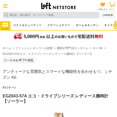
お気に入り
カート
詳細検索
コスメ＆ビューティー
ステーショナリー
ホーム＆キッチン
キャラク
カテゴリ
ホーム
ファッション＆トラベル雑貨
腕時計専門店オンタイム
キー Kii:
EG2043-57A エコ・ドライブシリーズ レディース腕時計 【ソーラー】
アンティークな雰囲気とスマートな機能性を合わせもつ、シチ
ズン Kii:
Kii:(キー)
EG2043-57A エコ・ドライブシリーズ レディース腕時計
【ソーラー】