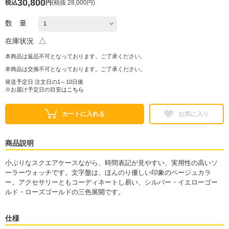
30,800
税込
円
(
税抜 28,000円
)
数 量
△
在庫状況
本商品は返品不可となっております。ご了承ください。
本商品は交換不可となっております。ご了承ください。
発送予定日 注文日の1～10日後
※お届け予定日の目安は
こちら
カートに入れる
お気に入り
商品説明
小ぶりなスクエアケースながら、時間表記が見やすい、実用性の高いソ
ーラーウォッチです。文字盤は、ほんのり優しい印象のベージュカラ
ー。アクセサリーともコーディネートし易い、シルバー・イエローゴー
ルド・ローズゴールドの三色展開です。
仕様