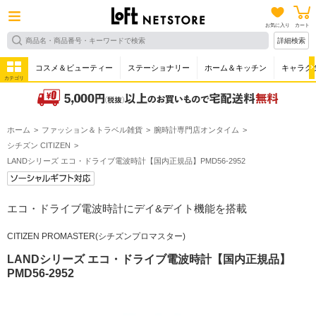
お気に入り
カート
詳細検索
コスメ＆ビューティー
ステーショナリー
ホーム＆キッチン
キャラク
カテゴリ
ホーム
ファッション＆トラベル雑貨
腕時計専門店オンタイム
シチズン CITIZEN
LANDシリーズ エコ・ドライブ電波時計【国内正規品】PMD56-2952
エコ・ドライブ電波時計にデイ&デイト機能を搭載
CITIZEN PROMASTER(シチズンプロマスター)
LANDシリーズ エコ・ドライブ電波時計【国内正規品】
PMD56-2952