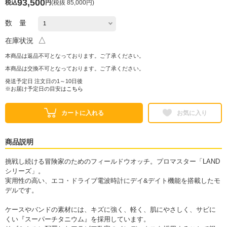
93,500
税込
円
(
税抜 85,000円
)
数 量
△
在庫状況
本商品は返品不可となっております。ご了承ください。
本商品は交換不可となっております。ご了承ください。
発送予定日 注文日の1～10日後
※お届け予定日の目安は
こちら
カートに入れる
お気に入り
商品説明
挑戦し続ける冒険家のためのフィールドウオッチ。プロマスター「LAND
シリーズ」。
実用性の高い、エコ・ドライブ電波時計にデイ&デイト機能を搭載したモ
デルです。
ケースやバンドの素材には、キズに強く、軽く、肌にやさしく、サビに
くい『スーパーチタニウム』を採用しています。