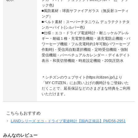
ック色)
■風防素材：球面サファイアガラス（無反射コーティ
ング）
■ベルト素材：スーパーチタニウム デュラテクトチタ
ンカーバイト(シルバー色)
■仕様：エコ・ドライブ電波時計・耐ニッケルアレル
ギー・耐磁１種・充電警告機能・過充電防止機能・パ
ワーセーブ機能・フル充電時約1年可動(パワーセーブ
作動時)・受信局自動選択機能・定時受信機能・強制
受信機能・パーペチュアルカレンダー・デイ＆デイト
表示・和英切替機能・時差設定機能・20気圧防水
＊シチズンのウェブサイト(https://citizen.jp/)より
「MY CITIZEN」にお買い上げの腕時計をご登録いた
だくことで、延長保証などのさまざまな特典をご利用
いただけます。
こちらもおすすめ
LANDシリーズ エコ・ドライブ電波時計【国内正規品】PMD56-2951
みんなのレビュー