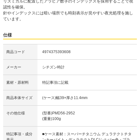
リズミカルに配置したアラビア数字のインデックスを採用することで視
認性を確保。
針やインデックスには暗い場所でも時刻表示が見やすい夜光処理を施し
ています。
仕様
商品コード
4974375393608
メーカー
シチズン時計
素材・原材料
特記事項に記載
商品本体サイズ
(ケース)幅39×厚さ11.4mm
その他仕様
(型番)PMD56-2952
(重量)100g
特記事項・成分
■ケース素材：スーパーチタニウム デュラテクトチタ
表示
ンカーバイト・デュラテクトDLC(シルバー色・ブラ