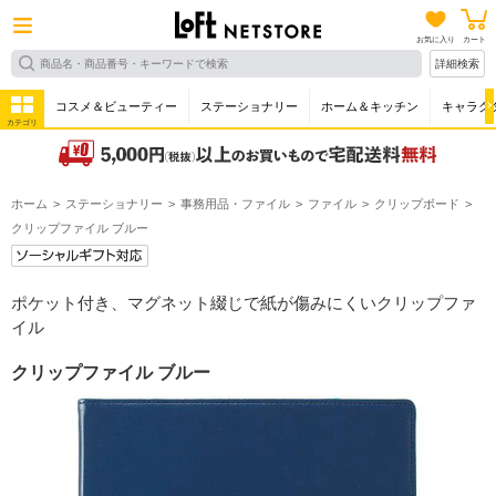
お気に入り
カート
詳細検索
コスメ＆ビューティー
ステーショナリー
ホーム＆キッチン
キャラク
カテゴリ
ホーム
ステーショナリー
事務用品・ファイル
ファイル
クリップボード
クリップファイル ブルー
ポケット付き、マグネット綴じで紙が傷みにくいクリップファ
イル
クリップファイル ブルー