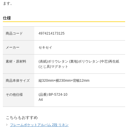
ます。
仕様
商品コード
4974214173125
メーカー
セキセイ
素材・原材料
(表紙)ポリウレタン (裏地)ポリウレタン (中芯)再生紙
(とじ具)マグネット
商品本体サイズ
縦320mm×横230mm×背幅12mm
その他仕様
(品番) BP-5724-10
A4
こちらもおすすめ
フレームポケットアルバム 2段 リネン