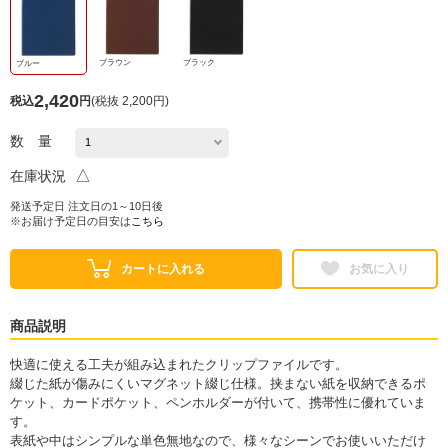
ブラウン
ブラック
ブルー
2,420
税込
円
(
税抜 2,200円
)
数 量
△
在庫状況
発送予定日 注文日の1～10日後
※お届け予定日の目安は
こちら
カートに入れる
お気に入り
商品説明
快適に使える工夫が組み込まれたクリップファイルです。
綴じた紙が傷みにくいマグネット綴じ仕様。挟まない紙を収納できるポ
ケット、カードポケット、ペンホルダーが付いて、携帯性に優れていま
す。
表紙や中はシンプルな単色無地なので、様々なシーンでお使いいただけ