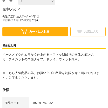
数 量
○
在庫状況
発送予定日 注文日の1～10日後
※お届け予定日の目安は
こちら
カートに入れる
お気に入り
商品説明
ベースメイクがムラなく仕上がるソフトな肌触りの立体スポンジ。
カーブ＆カットの２面タイプ。ドライ／ウェット両用。
※こちら人気商品の為、お買い上げの数量を制限させて頂いておりま
す。ご了承くださいませ。
仕様
商品コード
4972915078329