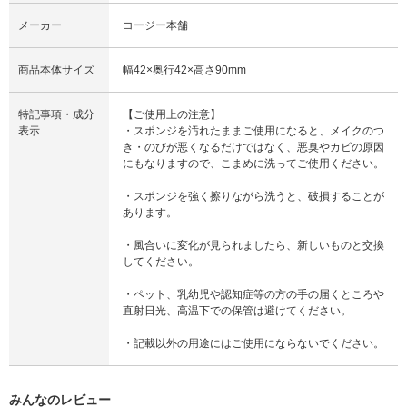
メーカー
コージー本舗
商品本体サイズ
幅42×奥行42×高さ90mm
特記事項・成分
【ご使用上の注意】
表示
・スポンジを汚れたままご使用になると、メイクのつ
き・のびが悪くなるだけではなく、悪臭やカビの原因
にもなりますので、こまめに洗ってご使用ください。
・スポンジを強く擦りながら洗うと、破損することが
あります。
・風合いに変化が見られましたら、新しいものと交換
してください。
・ペット、乳幼児や認知症等の方の手の届くところや
直射日光、高温下での保管は避けてください。
・記載以外の用途にはご使用にならないでください。
みんなのレビュー