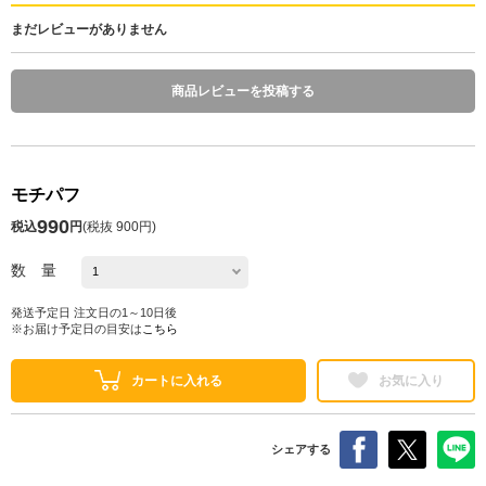
まだレビューがありません
商品レビューを投稿する
モチパフ
990
税込
円
(
税抜 900円
)
数 量
発送予定日 注文日の1～10日後
※お届け予定日の目安は
こちら
カートに入れる
お気に入り
シェアする