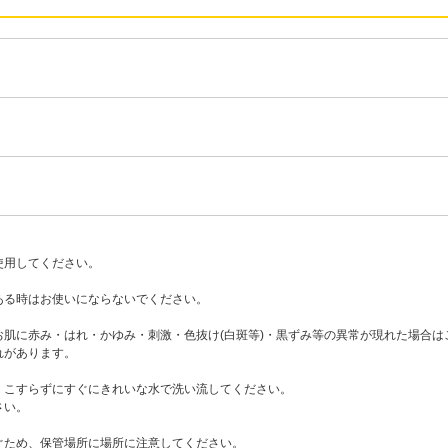
使用してください。
ある時はお使いにならないでください。
肌に赤み・はれ・かゆみ・刺激・色抜け(白斑等)・黒ずみ等の異常が現れた場合
れがあります。
、こすらずにすぐにきれいな水で洗い流してください。
さい。
ぐため、保管場所に場所に注意してください。