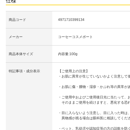
仕様
商品コード
4971710399134
メーカー
コーセーコスメポート
商品本体サイズ
内容量:100g
特記事項・成分表示
【ご使用上の注意】
・お肌に異常が生じていないかよく注意して
・お肌に傷・腫物・湿疹・かぶれ等の異常が
・ご使用中およびご使用後日光に当たって、お
そのままご使用を続けますと、悪化する恐
・目に入らないよう注意し、目に入った時は
異物感が残る場合は眼科医に相談してくだ
・ペット、乳幼児や認知症等の方の誤飲を防