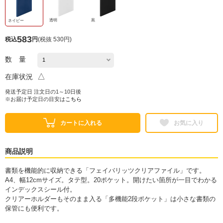
透明
黒
ネイビー
583
税込
円
(
税抜 530円
)
数 量
△
在庫状況
発送予定日 注文日の1～10日後
※お届け予定日の目安は
こちら
カートに入れる
お気に入り
商品説明
書類を機能的に収納できる「フェイバリッツクリアファイル」です。
A4、幅12cmサイズ。タテ型。20ポケット。開けたい箇所が一目でわかる
インデックスシール付。
クリアーホルダーもそのまま入る「多機能2段ポケット」は小さな書類の
保管にも便利です。