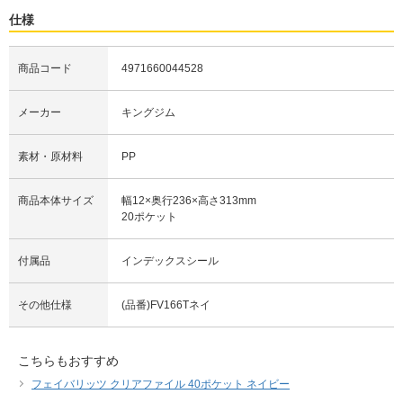
仕様
商品コード
4971660044528
メーカー
キングジム
素材・原材料
PP
商品本体サイズ
幅12×奥行236×高さ313mm
20ポケット
付属品
インデックスシール
その他仕様
(品番)FV166Tネイ
こちらもおすすめ
フェイバリッツ クリアファイル 40ポケット ネイビー