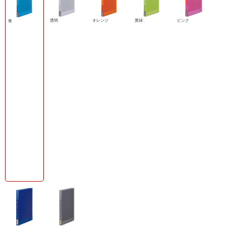
透明
オレンジ
黄緑
ピンク
青