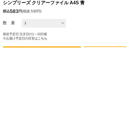
シンプリーズ クリアーファイル A4S 青
583
税込
円
(
税抜 530円
)
数 量
発送予定日 注文日の1～10日後
※お届け予定日の目安は
こちら
カートに入れる
お気に入り
シェアする
株式会社ロフト
東京都公安委員会 第303319700768号
販売会社情報
特定商取引法に基づく表示