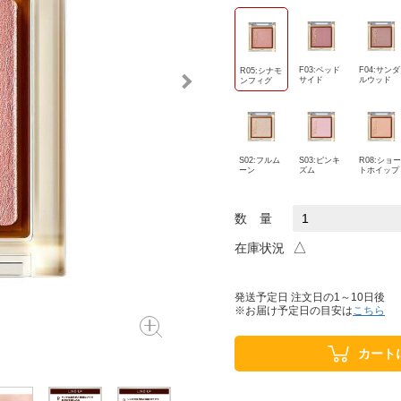
F03:ベッド
F04:サンダ
R05:シナモ
サイド
ルウッド
ンフィグ
S02:フルム
S03:ピンキ
R08:ショー
ーン
ズム
トホイップ
数 量
△
在庫状況
発送予定日 注文日の1～10日後
※お届け予定日の目安は
こちら
カート