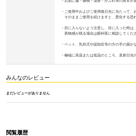
・お肌に傷・腫物・湿疹・かぶれ等の異常が
・ご使用中およびご使用後日光に当たって、お
そのままご使用を続けますと、悪化する恐
・目に入らないよう注意し、目に入った時は
異物感が残る場合は眼科医に相談してくだ
・ペット、乳幼児や認知症等の方の手の届か
・極端に高温または低温のところ、直射日光
みんなのレビュー
まだレビューがありません
閲覧履歴