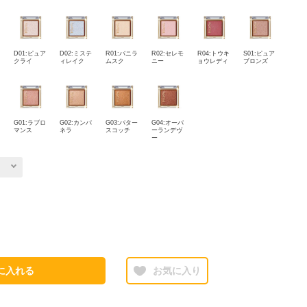
D01:ピュア
D02:ミステ
R01:バニラ
R02:セレモ
R04:トウキ
S01:ピュア
クライ
ィレイク
ムスク
ニー
ョウレディ
ブロンズ
G01:ラブロ
G02:カンパ
G03:バター
G04:オーバ
マンス
ネラ
スコッチ
ーランデヴ
ー
に入れる
お気に入り