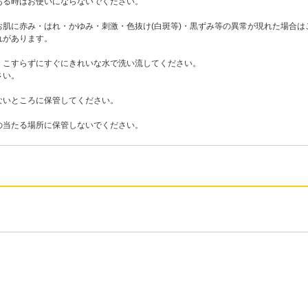
ある時はお使いにならないでください。
肌に赤み・はれ・かゆみ・刺激・色抜け(白斑等)・黒ずみ等の異常が現れた場合
れがあります。
、こすらずにすぐにきれいな水で洗い流してください。
さい。
ないところに保管してください。
の当たる場所に保管しないでください。