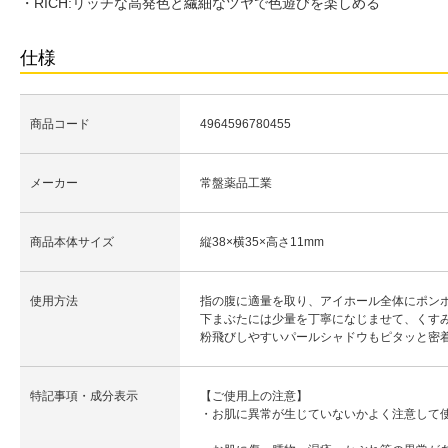
・RICH:リッチな高発色と繊細なツヤで色遊びを楽しめる
仕様
商品コード
4964596780455
メーカー
常盤薬品工業
商品本体サイズ
縦38×横35×高さ11mm
使用方法
指の腹に適量を取り、アイホール全体にポン
下まぶたには少量を丁寧になじませて、くす
粉飛びしやすいパールシャドウもピタッと密
特記事項・成分表示
【ご使用上の注意】
・お肌に異常が生じていないかよく注意して