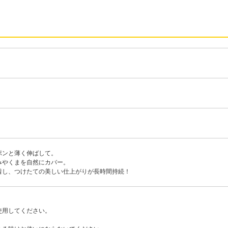
ポンと薄く伸ばして。
みやくまを自然にカバー。
着し、つけたての美しい仕上がりが長時間持続！
使用してください。