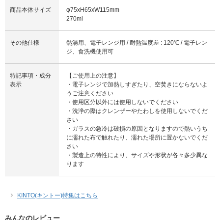
商品本体サイズ
φ75xH65xW115mm
270ml
その他仕様
熱湯用、電子レンジ用 / 耐熱温度差 : 120℃ / 電子レン
ジ、食洗機使用可
特記事項・成分
【ご使用上の注意】
表示
・電子レンジで加熱しすぎたり、空焚きにならないよ
うご注意ください
・使用区分以外には使用しないでください
・洗浄の際はクレンザーやたわしを使用しないでくだ
さい
・ガラスの急冷は破損の原因となりますので熱いうち
に濡れた布で触れたり、濡れた場所に置かないでくだ
さい
・製造上の特性により、サイズや形状が各々多少異な
ります
KINTO(キントー)特集はこちら
みんなのレビュー