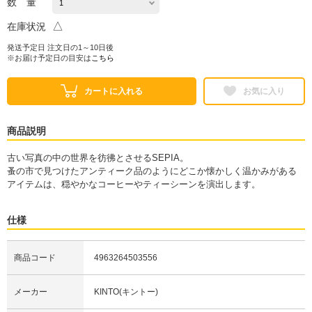
数 量
△
在庫状況
発送予定日 注文日の1～10日後
※お届け予定日の目安は
こちら
カートに入れる
お気に入り
商品説明
古い写真の中の世界を彷彿とさせるSEPIA。
蚤の市で見つけたアンティーク品のようにどこか懐かしく温かみがある
アイテムは、穏やかなコーヒーやティーシーンを演出します。
仕様
商品コード
4963264503556
メーカー
KINTO(キントー)