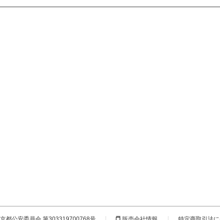
都公安委員会 第303319700768号
販売会社情報
特定商取引法に