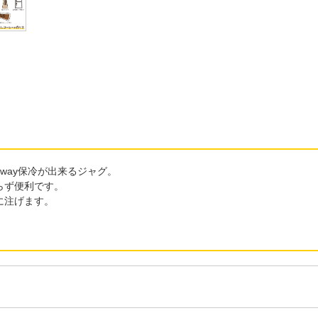
way保冷が出来るジャグ。
らず便利です。
に注げます。