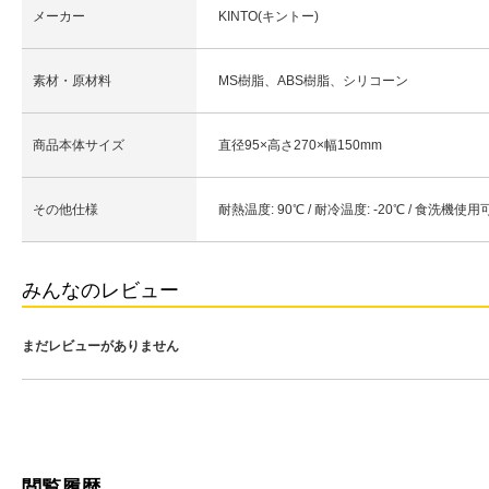
メーカー
KINTO(キントー)
素材・原材料
MS樹脂、ABS樹脂、シリコーン
商品本体サイズ
直径95×高さ270×幅150mm
その他仕様
耐熱温度: 90℃ / 耐冷温度: -20℃ / 食洗機使用
みんなのレビュー
まだレビューがありません
閲覧履歴