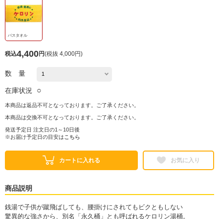
バスタオル
4,400
税込
円
(
税抜 4,000円
)
数 量
○
在庫状況
本商品は返品不可となっております。ご了承ください。
本商品は交換不可となっております。ご了承ください。
発送予定日 注文日の1～10日後
※お届け予定日の目安は
こちら
カートに入れる
お気に入り
商品説明
銭湯で子供が蹴飛ばしても、腰掛けにされてもビクともしない
驚異的な強さから、別名「永久桶」とも呼ばれるケロリン湯桶。