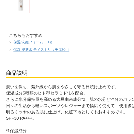
こちらもおすすめ
保湿 洗顔フォーム 110g
保湿 浸透水 モイストリッチ 120ml
商品説明
潤いを保ち、紫外線から肌をやさしく守る日焼け止めです。
保湿成分5種類のヒト型セラミド*1を配合。
さらに水分保持量を高める大豆由来成分*2、肌の水分と油分のバラ
日々の生活から軽いスポーツやレジャーまで幅広く使えて、使用後
明るくツヤのある肌に仕上げ、化粧下地としてもおすすめです。
SPF30 PA+++。
*1保湿成分