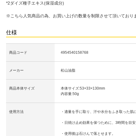
*2ダイズ種子エキス(保湿成分)
※こちら人気商品の為、お買い上げの数量を制限させて頂いており
仕様
商品コード
4954540158768
メーカー
松山油脂
商品本体サイズ
本体サイズ:53×33×130mm
内容量:50g
使用方法
・適量を手に取り、汗や水分をふき取った肌
・日焼け止め効果を保つために、3時間を目
・使用後は石けんで落とせます。