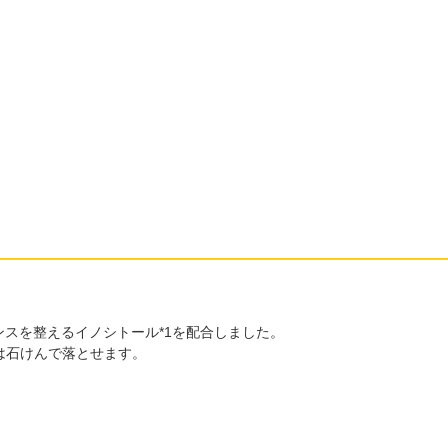
ンスを整えるイノシトール*1を配合しました。
は石けんで落とせます。