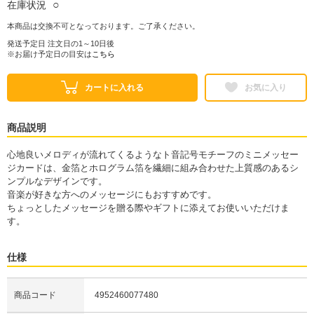
○
在庫状況
本商品は交換不可となっております。ご了承ください。
発送予定日 注文日の1～10日後
※お届け予定日の目安は
こちら
カートに入れる
お気に入り
商品説明
心地良いメロディが流れてくるようなト音記号モチーフのミニメッセー
ジカードは、金箔とホログラム箔を繊細に組み合わせた上質感のあるシ
ンプルなデザインです。
音楽が好きな方へのメッセージにもおすすめです。
ちょっとしたメッセージを贈る際やギフトに添えてお使いいただけま
す。
仕様
商品コード
4952460077480