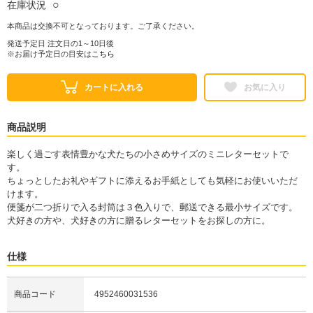
○
在庫状況
本商品は交換不可となっております。ご了承ください。
発送予定日 注文日の1～10日後
※お届け予定日の目安は
こちら
カートに入れる
お気に入り
商品説明
楽しく過ごす表情豊かな犬たちの小さめサイズのミニレターセットで
す。
ちょっとしたお礼やギフトに添えるお手紙としても気軽にお使いいただ
けます。
便箋が二つ折りで入る封筒は３色入りで、郵送できる最小サイズです。
犬好きの方や、犬好きの方に贈るレターセットをお探しの方に。
仕様
商品コード
4952460031536