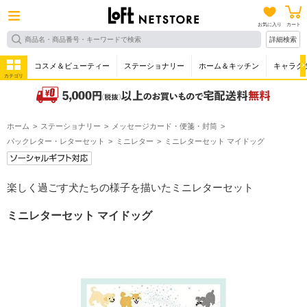
お気に入り
カート
詳細検索
コスメ＆ビューティー
ステーショナリー
ホーム＆キッチン
キャラク
カテゴリ
ホーム
ステーショナリー
メッセージカード・便箋・封筒
パックレター・レターセット
ミニレター
ミニレターセット マイドッグ
楽しく過ごす犬たちの様子を描いたミニレターセット
ミニレターセット マイドッグ