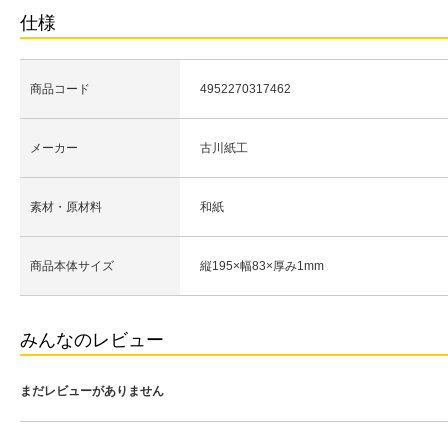
仕様
商品コード
4952270317462
メーカー
古川紙工
素材・原材料
和紙
商品本体サイズ
縦195×幅83×厚み1mm
みんなのレビュー
まだレビューがありません