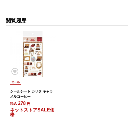
閲覧履歴
シールシート カリタ キャラ
メルコーヒー
278
税込
円
ネットストアSALE価
格