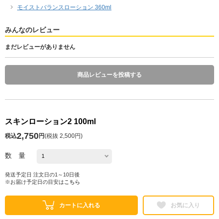
モイストバランスローション 360ml
みんなのレビュー
まだレビューがありません
商品レビューを投稿する
スキンローション2 100ml
2,750
税込
円
(
税抜 2,500円
)
数 量
発送予定日 注文日の1～10日後
※お届け予定日の目安は
こちら
カートに入れる
お気に入り