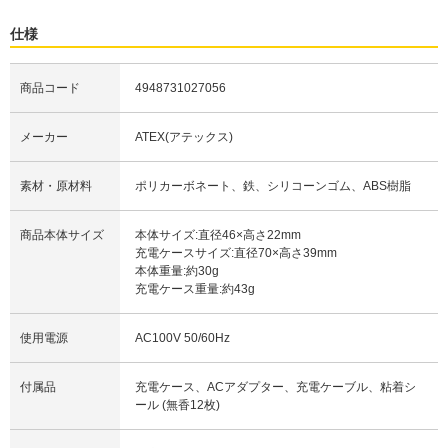
仕様
商品コード
4948731027056
メーカー
ATEX(アテックス)
素材・原材料
ポリカーボネート、鉄、シリコーンゴム、ABS樹脂
商品本体サイズ
本体サイズ:直径46×高さ22mm
充電ケースサイズ:直径70×高さ39mm
本体重量:約30g
充電ケース重量:約43g
使用電源
AC100V 50/60Hz
付属品
充電ケース、ACアダプター、充電ケーブル、粘着シ
ール (無香12枚)