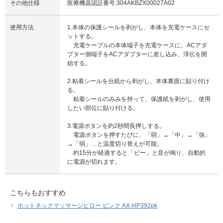
その他仕様
医療機器認証番号:304AKBZX00027A02
使用方法
1.本体の保護シールを剥がし、本体を充電ケースにセ
ットする。
充電ケーブルの本体端子を充電ケースに、ACアダ
プター側端子をACアダプターに差し込み、淳伝を開
始する。
2.粘着シールを台紙から剥がし、本体裏面に貼り付け
る。
粘着シールのみみを持って、保護紙を剥がし、使用
したい部位に貼り付ける。
3.電源ボタンを約2秒間長押しする。
電源ボタンを押すたびに、「弱」→「中」→「強」
→「弱」…と温度切り替えが可能。
約15分が経過すると「ピー」と音が鳴り、自動的
に電源が切れます。
こちらもおすすめ
ホットネックマッサージピロー ピンク AX-HP392pk