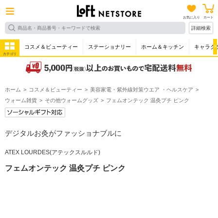
お気に入り
カート
詳細検索
コスメ＆ビューティー
ステーショナリー
ホーム＆キッチン
キャラク
カテゴリ
ホーム
コスメ＆ビューティー
美容家電・紫外線対策ウエア ・ヘルスケア
ウォーム雑貨
その他ウォームグッズ
フェムオンテック 温灸プチ ピンク
デジタルお灸がファッショナブルに
ATEX LOURDES(アテックスルルド)
フェムオンテック 温灸プチ ピンク