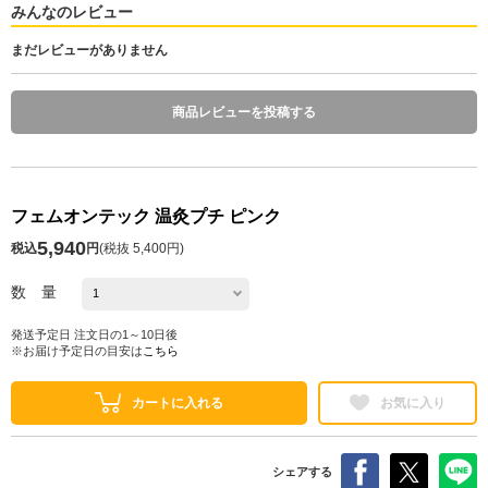
みんなのレビュー
まだレビューがありません
商品レビューを投稿する
フェムオンテック 温灸プチ ピンク
5,940
税込
円
(
税抜 5,400円
)
数 量
発送予定日 注文日の1～10日後
※お届け予定日の目安は
こちら
カートに入れる
お気に入り
シェアする