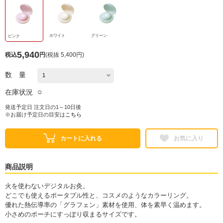
ホワイト
グリーン
ピンク
5,940
税込
円
(
税抜 5,400円
)
数 量
○
在庫状況
発送予定日 注文日の1～10日後
※お届け予定日の目安は
こちら
カートに入れる
お気に入り
商品説明
火を使わないデジタルお灸。
どこでも使えるポータブル性と、コスメのようなカラーリング。
優れた熱伝導率の「グラフェン」素材を使用、体を素早く温めます。
小さめのポーチにすっぽり収まるサイズです。