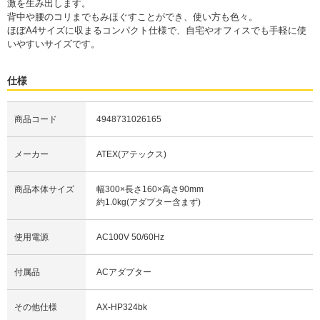
激を生み出します。
背中や腰のコリまでもみほぐすことができ、使い方も色々。
ほぼA4サイズに収まるコンパクト仕様で、自宅やオフィスでも手軽に使
いやすいサイズです。
仕様
商品コード
4948731026165
メーカー
ATEX(アテックス)
商品本体サイズ
幅300×長さ160×高さ90mm
約1.0kg(アダプター含まず)
使用電源
AC100V 50/60Hz
付属品
ACアダプター
その他仕様
AX-HP324bk