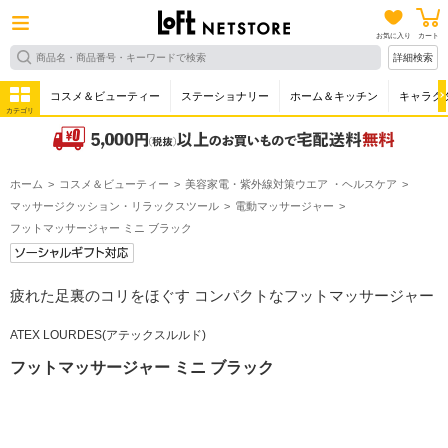
お気に入り
カート
詳細検索
コスメ＆ビューティー
ステーショナリー
ホーム＆キッチン
キャラク
カテゴリ
ホーム
コスメ＆ビューティー
美容家電・紫外線対策ウエア ・ヘルスケア
マッサージクッション・リラックスツール
電動マッサージャー
フットマッサージャー ミニ ブラック
疲れた足裏のコリをほぐす コンパクトなフットマッサージャー
ATEX LOURDES(アテックスルルド)
フットマッサージャー ミニ ブラック