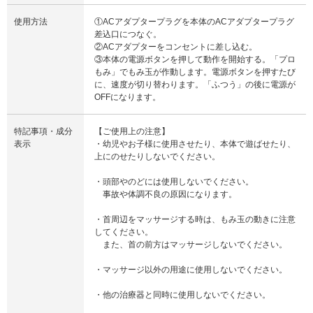
使用方法
①ACアダプタープラグを本体のACアダプタープラグ
差込口につなぐ。
②ACアダプターをコンセントに差し込む。
③本体の電源ボタンを押して動作を開始する。「プロ
もみ」でもみ玉が作動します。電源ボタンを押すたび
に、速度が切り替わります。「ふつう」の後に電源が
OFFになります。
特記事項・成分
【ご使用上の注意】
表示
・幼児やお子様に使用させたり、本体で遊ばせたり、
上にのせたりしないでください。
・頭部やのどには使用しないでください。
事故や体調不良の原因になります。
・首周辺をマッサージする時は、もみ玉の動きに注意
してください。
また、首の前方はマッサージしないでください。
・マッサージ以外の用途に使用しないでください。
・他の治療器と同時に使用しないでください。