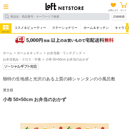
お気に入り
カート
詳細検索
コスメ＆ビューティー
ステーショナリー
ホーム＆キッチン
キャラク
カテゴリ
ホーム
ホーム＆キッチン
お弁当箱・ランチグッズ
お弁当包み・クロス・巾着
小布 50×50cm お弁当のおかず
独特の生地感と光沢のある上質の綿シャンタンの小風呂敷
濱文様
小布 50×50cm お弁当のおかず