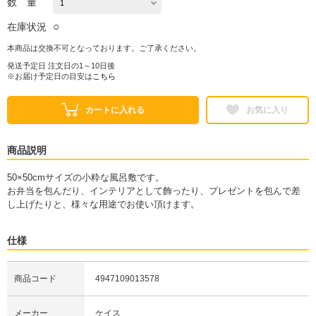
数 量
○
在庫状況
本商品は交換不可となっております。ご了承ください。
発送予定日 注文日の1～10日後
※お届け予定日の目安は
こちら
カートに入れる
お気に入り
商品説明
50×50cmサイズの小粋な風呂敷です。
お弁当を包んだり、インテリアとして飾ったり、プレゼントを包んで差
し上げたりと、様々な用途でお使い頂けます。
仕様
商品コード
4947109013578
メーカー
ケイス