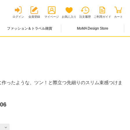
ログイン
会員登録
マイページ
お気に入り
注文履歴
ご利用ガイド
カート
ファッション＆トラベル雑貨
MoMA Design Store
に作ったような、ツン！と際立つ先細りのスリム束感つけま
06