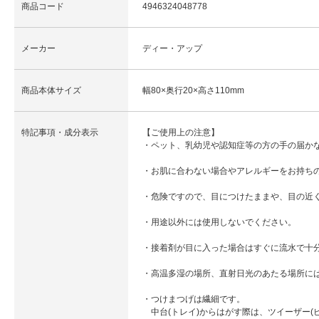
商品コード
4946324048778
メーカー
ディー・アップ
商品本体サイズ
幅80×奥行20×高さ110mm
特記事項・成分表示
【ご使用上の注意】
・ペット、乳幼児や認知症等の方の手の届か
・お肌に合わない場合やアレルギーをお持ち
・危険ですので、目につけたままや、目の近
・用途以外には使用しないでください。
・接着剤が目に入った場合はすぐに流水で十
・高温多湿の場所、直射日光のあたる場所に
・つけまつげは繊細です。
中台(トレイ)からはがす際は、ツイーザー(