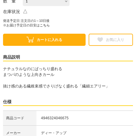
数 量
△
在庫状況
発送予定日 注文日の1～10日後
※お届け予定日の目安は
こちら
カートに入れる
お気に入り
商品説明
ナチュラルなのにぱっちり盛れる
まつパのような上向きカール
抜け感のある繊維束感でさりげなく盛れる「繊細エアリー」
仕様
商品コード
4946324046675
メーカー
ディー・アップ