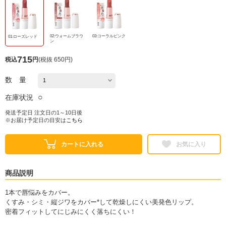
02:ウォームブラウ
03:コーラルピンク
01:ローズレッド
ン
715
税込
円
(
税抜 650円
)
数 量
○
在庫状況
発送予定日 注文日の1～10日後
※お届け予定日の目安は
こちら
カートに入れる
お気に入り
商品説明
1本で唇悩みをカバー。
くすみ・シミ・縦ジワをカバー*して乾燥しにくい美発色リップ。
密着フィットしてにじみにくく落ちにくい！