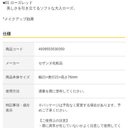
■01 ローズレッド
美しさを引き立てるソフトな大人ローズ。
*メイクアップ効果
仕様
商品コード
4939553530350
メーカー
セザンヌ化粧品
商品本体サイズ
幅21×奥行21×高さ76mm
使用方法
適量を唇に塗布してください。
特記事項・成分
※パッケージは予告なく変更する場合があります。予
表示
めご了承ください。
【ご使用上の注意】
・唇に異常が生じていないかよく注意して使用してく