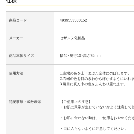
仕様
商品コード
4939553530152
メーカー
セザンヌ化粧品
商品本体サイズ
幅45×奥行13×高さ75mm
使用方法
1.左端の色を上下まぶた全体にのばします。
2.右端の色を目のきわからぼかすようにいれ
3.境目に真ん中の色をふんわり重ねます。
特記事項・成分表示
【ご使用上の注意】
・お肌に異常が生じていないかよく注意して
・お肌に合わない時は、ご使用をおやめくだ
・目に入らないように注意してください。