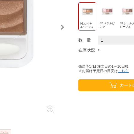
02:ペタルピ
03:シェル
01:ロイヤ
ンク
レージュ
ルベージュ
数 量
○
在庫状況
発送予定日 注文日の1～10日後
※お届け予定日の目安は
こちら
カート