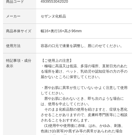
商品コード
4939553042020
メーカー
セザンヌ化粧品
商品本体サイズ
幅16×奥行16×高さ96mm
使用方法
容器の口元で液量を調整し、唇にのせてください。
特記事項・成分
【ご使用上の注意】
表示
・極端に高温又は低温、多湿の場所、直射日光のあた
る場所を避け、ペット、乳幼児や認知症等の方の手の
届かないところに保管してください。
・唇やお肌に異常が生じていないかよく注意して使用
してください。
唇やお肌に合わないとき、即ち次のような場合に
は、使用を中止してください。
そのまま化粧品類の使用を続けますと、症状を悪化
させることがありますので、皮膚科専門医等にご相談
されることをおすすめします。
(1)使用中や使用後に赤味、はれ、かゆみ、刺激、
色抜け(白斑等)や黒ずみ等の異常があらわれた場合