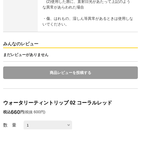
(2)使用した唇に、直射日光があたって上記のよう
な異常があらわれた場合
・傷、はれもの、湿しん等異常があるときは使用しな
いでください。
みんなのレビュー
まだレビューがありません
商品レビューを投稿する
ウォータリーティントリップ 02 コーラルレッド
660
税込
円
(
税抜 600円
)
数 量
発送予定日 注文日の1～10日後