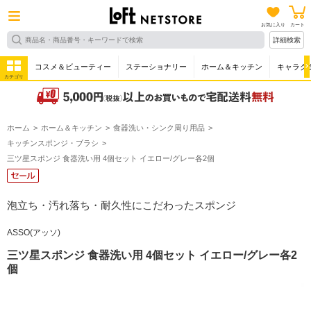
お気に入り
カート
詳細検索
コスメ＆ビューティー
ステーショナリー
ホーム＆キッチン
キャラク
カテゴリ
ホーム
ホーム＆キッチン
食器洗い・シンク周り用品
キッチンスポンジ・ブラシ
三ツ星スポンジ 食器洗い用 4個セット イエロー/グレー各2個
泡立ち・汚れ落ち・耐久性にこだわったスポンジ
ASSO(アッソ)
三ツ星スポンジ 食器洗い用 4個セット イエロー/グレー各2
個