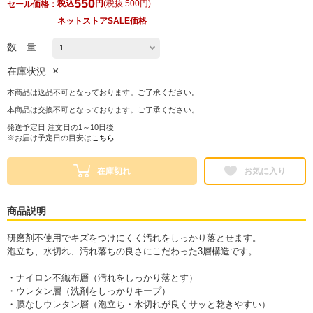
550
税込
円
(
税抜 500円
)
セール価格：
ネットストアSALE価格
数 量
×
在庫状況
本商品は返品不可となっております。ご了承ください。
本商品は交換不可となっております。ご了承ください。
発送予定日 注文日の1～10日後
※お届け予定日の目安は
こちら
在庫切れ
お気に入り
商品説明
研磨剤不使用でキズをつけにくく汚れをしっかり落とせます。
泡立ち、水切れ、汚れ落ちの良さにこだわった3層構造です。
・ナイロン不織布層（汚れをしっかり落とす）
・ウレタン層（洗剤をしっかりキープ）
・膜なしウレタン層（泡立ち・水切れが良くサッと乾きやすい）