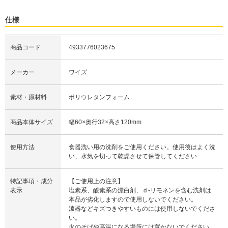
仕様
商品コード
4933776023675
メーカー
ワイズ
素材・原材料
ポリウレタンフォーム
商品本体サイズ
幅60×奥行32×高さ120mm
使用方法
食器洗い用の洗剤をご使用ください。使用後はよく洗
い、水気を切って乾燥させて保管してください
特記事項・成分
【ご使用上の注意】
表示
塩素系、酸素系の漂白剤、ｄ-リモネンを含む洗剤は
本品が劣化しますので使用しないでください。
漆器などキズつきやすいものには使用しないでくださ
い。
火のそばや高温になる場所には置かないでください。