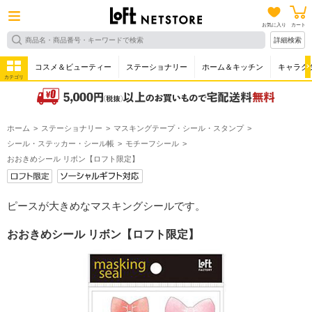
お気に入り
カート
詳細検索
コスメ＆ビューティー
ステーショナリー
ホーム＆キッチン
キャラク
カテゴリ
ホーム
ステーショナリー
マスキングテープ・シール・スタンプ
シール・ステッカー・シール帳
モチーフシール
おおきめシール リボン【ロフト限定】
ピースが大きめなマスキングシールです。
おおきめシール リボン【ロフト限定】