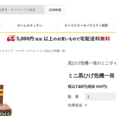
詳細検索
ホーム＆キッチン
キャラクター＆バラエティ雑貨
トランプ・パーティゲーム
ミニ黒ひげ危機一発
黒ひげ危機一発のミニサ
ミニ黒ひげ危機一発
748
税込
円
(
税抜 680円
)
数 量
×
在庫状況