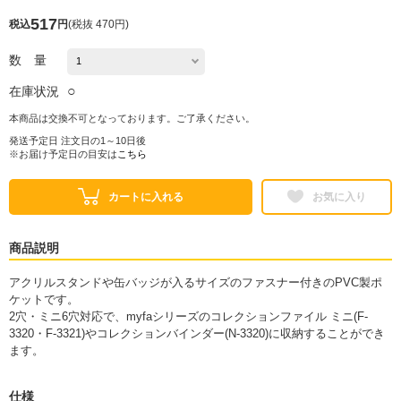
517
税込
円
(
税抜 470円
)
数 量
○
在庫状況
本商品は交換不可となっております。ご了承ください。
発送予定日 注文日の1～10日後
※お届け予定日の目安は
こちら
カートに入れる
お気に入り
商品説明
アクリルスタンドや缶バッジが入るサイズのファスナー付きのPVC製ポ
ケットです。
2穴・ミニ6穴対応で、myfaシリーズのコレクションファイル ミニ(F-
3320・F-3321)やコレクションバインダー(N-3320)に収納することができ
ます。
仕様