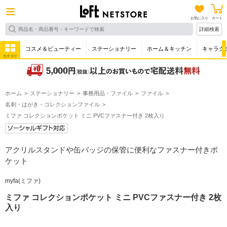
お気に入り
カート
詳細検索
コスメ＆ビューティー
ステーショナリー
ホーム＆キッチン
キャラク
カテゴリ
ホーム
ステーショナリー
事務用品・ファイル
ファイル
名刺・はがき・コレクションファイル
ミファ コレクションポケット ミニ PVCファスナー付き 2枚入り
アクリルスタンドや缶バッジの保管に便利なファスナー付きポ
ケット
myfa(ミファ)
ミファ コレクションポケット ミニ PVCファスナー付き 2枚
入り