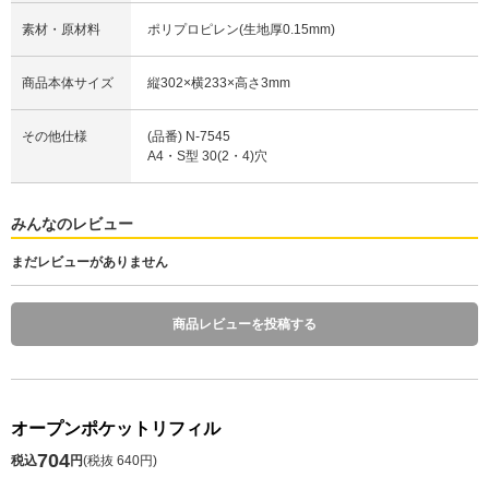
素材・原材料
ポリプロピレン(生地厚0.15mm)
商品本体サイズ
縦302×横233×高さ3mm
その他仕様
(品番) N-7545
A4・S型 30(2・4)穴
みんなのレビュー
まだレビューがありません
商品レビューを投稿する
オープンポケットリフィル
704
税込
円
(
税抜 640円
)