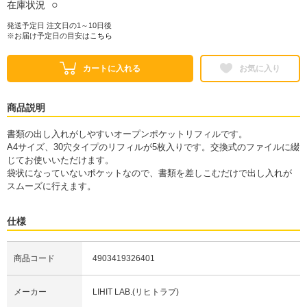
○
在庫状況
発送予定日 注文日の1～10日後
※お届け予定日の目安は
こちら
カートに入れる
お気に入り
商品説明
書類の出し入れがしやすいオープンポケットリフィルです。
A4サイズ、30穴タイプのリフィルが5枚入りです。交換式のファイルに綴
じてお使いいただけます。
袋状になっていないポケットなので、書類を差しこむだけで出し入れが
スムーズに行えます。
仕様
商品コード
4903419326401
メーカー
LIHIT LAB.(リヒトラブ)