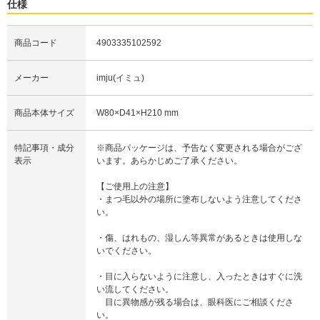
仕様
商品コード
4903335102592
メーカー
imju(イミュ)
商品本体サイズ
W80×D41×H210 mm
特記事項・成分
※商品パッケージは、予告なく変更される場合がござ
表示
います。あらかじめご了承ください。
【ご使用上の注意】
・まつ毛以外の場所に塗布しないよう注意してくださ
い。
・傷、はれもの、湿しん等異常があるときは使用しな
いでください。
・目に入らないように注意し、入ったときはすぐに洗
い流してください。
目に異物感が残る場合は、眼科医にご相談くださ
い。