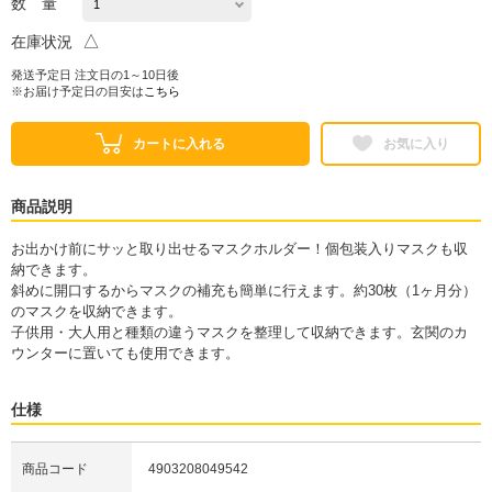
数 量
△
在庫状況
発送予定日 注文日の1～10日後
※お届け予定日の目安は
こちら
カートに入れる
お気に入り
商品説明
お出かけ前にサッと取り出せるマスクホルダー！個包装入りマスクも収
納できます。
斜めに開口するからマスクの補充も簡単に行えます。約30枚（1ヶ月分）
のマスクを収納できます。
子供用・大人用と種類の違うマスクを整理して収納できます。玄関のカ
ウンターに置いても使用できます。
仕様
商品コード
4903208049542