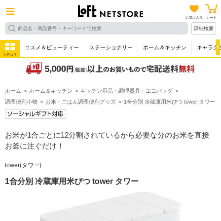
お気に入り
カート
詳細検索
コスメ＆ビューティー
ステーショナリー
ホーム＆キッチン
キャラク
カテゴリ
ホーム
ホーム＆キッチン
キッチン用品・調理器具・エコバッグ
調理便利小物
お米・ごはん調理便利グッズ
1合分別 冷蔵庫用米びつ tower タワー
お米が1合ごとに12分割されているから必要な分のお米を直接
お釜に注ぐだけ！
tower(タワー)
1合分別 冷蔵庫用米びつ tower タワー