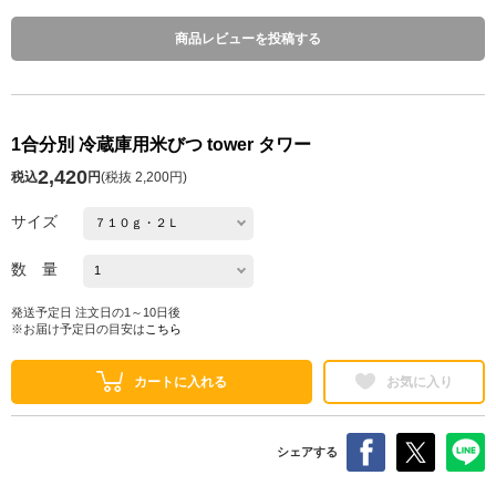
商品レビューを投稿する
1合分別 冷蔵庫用米びつ tower タワー
2,420
税込
円
(
税抜 2,200円
)
サイズ
数 量
発送予定日 注文日の1～10日後
※お届け予定日の目安は
こちら
カートに入れる
お気に入り
シェアする