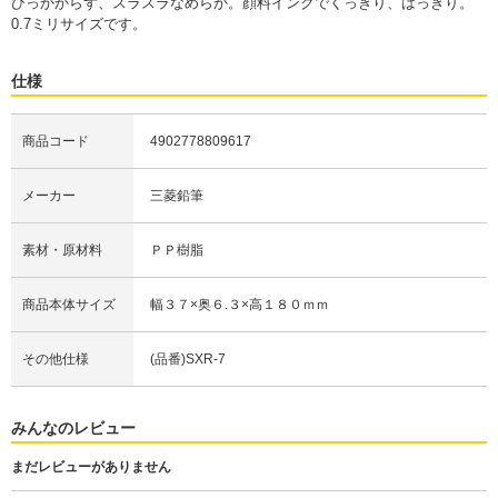
ひっかからず、スラスラなめらか。顔料インクでくっきり、はっきり。
0.7ミリサイズです。
仕様
商品コード
4902778809617
メーカー
三菱鉛筆
素材・原材料
ＰＰ樹脂
商品本体サイズ
幅３７×奥６.３×高１８０ｍｍ
その他仕様
(品番)SXR-7
みんなのレビュー
まだレビューがありません