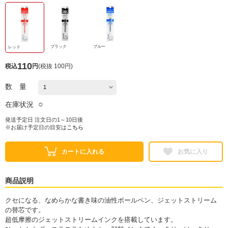
ブラック
ブルー
レッド
110
税込
円
(
税抜 100円
)
数 量
○
在庫状況
発送予定日 注文日の1～10日後
※お届け予定日の目安は
こちら
カートに入れる
お気に入り
商品説明
クセになる、なめらかな書き味の油性ボールペン、ジェットストリーム
の替芯です。
超低摩擦のジェットストリームインクを搭載しています。