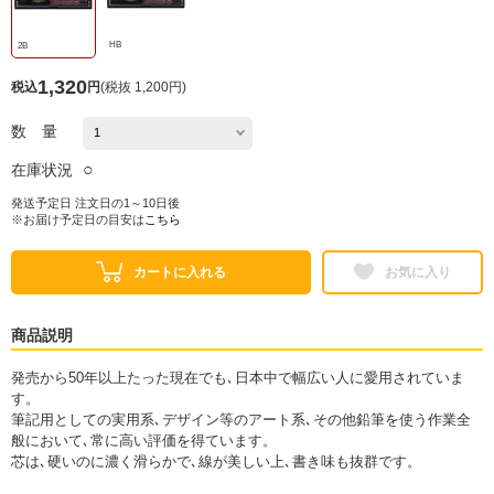
HB
2B
1,320
税込
円
(
税抜 1,200円
)
数 量
○
在庫状況
発送予定日 注文日の1～10日後
※お届け予定日の目安は
こちら
カートに入れる
お気に入り
商品説明
発売から50年以上たった現在でも､日本中で幅広い人に愛用されていま
す。
筆記用としての実用系､デザイン等のアート系､その他鉛筆を使う作業全
般において､常に高い評価を得ています。
芯は､硬いのに濃く滑らかで､線が美しい上､書き味も抜群です。