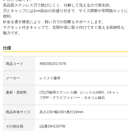
高品質ステンレス刃で錆びにくく、分解して洗えるので衛生的。
刃とキャップには1cm刻みの目盛り付きで、サイズ調整や等間隔カットに
便利。
針金を通す構造により、軽い力での切断もサポートします。
マグネット付きキャップで、玄関や扉に取り付けてすぐ使える収納性も
魅力です。
仕様
商品コード
4902562517476
メーカー
レイメイ藤井
素材・原材料
(刃)刃物用ステンレス鋼、(ハンドル)ABS、(キャッ
プ)PP・グラスファイバー・ネオジム磁石
商品本体サイズ
高さ220×幅100×奥行19mm
その他仕様
(品番)SH1357W