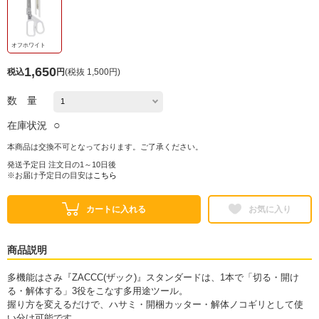
オフホワイト
1,650
税込
円
(
税抜 1,500円
)
数 量
○
在庫状況
本商品は交換不可となっております。ご了承ください。
発送予定日 注文日の1～10日後
※お届け予定日の目安は
こちら
カートに入れる
お気に入り
商品説明
多機能はさみ『ZACCC(ザック)』スタンダードは、1本で「切る・開け
る・解体する」3役をこなす多用途ツール。
握り方を変えるだけで、ハサミ・開梱カッター・解体ノコギリとして使
い分け可能です。