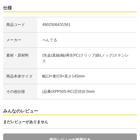
仕様
商品コード
4902506431561
メーカー
ぺんてる
素材・原材料
(先金)真鍮(軸)再生PC(クリップ)鉄(ノック)ステンレ
ス
商品本体サイズ
幅13×奥行9×長さ145mm
その他仕様
(品番)XPP505-RC(芯径)0.5mm
みんなのレビュー
まだレビューがありません
商品レビューを投稿する