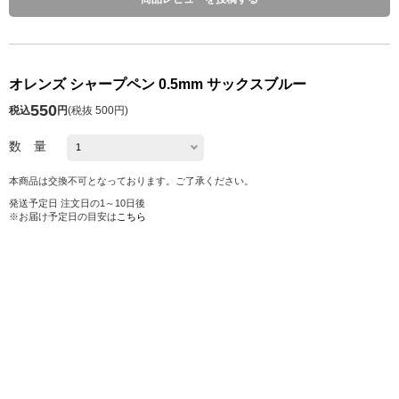
オレンズ シャープペン 0.5mm サックスブルー
550
税込
円
(
税抜 500円
)
数 量
本商品は交換不可となっております。ご了承ください。
発送予定日 注文日の1～10日後
※お届け予定日の目安は
こちら
カートに入れる
お気に入り
シェアする