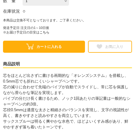
数 量
○
在庫状況
本商品は交換不可となっております。ご了承ください。
発送予定日 注文日の1～10日後
※お届け予定日の目安は
こちら
カートに入れる
お気に入り
商品説明
芯をほとんど出さずに書ける画期的な「オレンズシステム」を搭載し、
0.5mm芯でも折れにくいシャープペンです。
芯の減りに合わせて先端のパイプが自動でスライドし、常に芯を保護し
ながら滑らかな筆記を実現します。
パイプの分だけ長く書けるため、ノック1回あたりの筆記量は一般的なシ
ャープペンの約3倍。
芯径0.5mmは適度な太さと精細さのバランスを実現し、文字の視認性が
高く、書きやすさと読みやすさを両立しています。
サックスブルーは明るく爽やかな水色で、ほどよいくすみ感があり、鮮
やかすぎず落ち着いたトーンです。